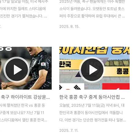
월 17일 일요일 아침, 미국 메사추
2025년 여름, 축구 팬들에게는 아주 특별한
러에 위치한 질레트 스타디움에
소식이 들려왔습니다. 오랫동안 토트넘 홋스
미진진한 경기가 펼쳐졌습니다. 바
퍼의 주장으로 활약하며 유럽 무대에서 큰 사
로스앤젤레스 풋볼 클럽)와 뉴잉글
랑을 받았던 손흥민 선수가 이제는 미국 메이
.
2025. 8. 15.
션의 MLS 정규리그 경기였는데
저리그사커(MLS)의 LAFC에서 새로운 도전
 단순한 리그 경기 이상의 의미가
을 시작하게 된 것이죠. 많은 팬들이 놀라기
하면, 바로 손흥민 선수의 MLS
도 하고, 동시에 기대에 찬 눈으로 그의 새로
기였기 때문입니다! 지난 경기에서
운 발걸음을 응원했습니다. 그리고 이제 그
했던 그는, 이번에는 90분 풀타
관심은 자연스럽게 손흥민 선수의 경기일정
리고 1호 어시스트 + MVP 선정
과 경기 시청 방법으로 이어지고 있습니다.
대로 눈부신 활약을 펼쳤습니다.
“손흥민 LAFC 경기 언제 해요?”“한국 시간
던 분들이라면 아시겠지만, 정말
으로 몇 시에 하나요?”“TV로 볼 수 있나
줄 모를 정도로 재미있고 박진감
요?”이런 궁금증을 한 번에 해결해드릴게요.
한국 홍콩 축구 하이라이트 강상윤 골 영상 ✅
한국 홍콩 축구 중계 동아시안컵 경기 ✅
였습니다. 놓치신 분들이라면, 반
⚽ 손흥민 선수, 왜 LAFC로 이적했을까? 손
이트 영상과 어시스트 장면은 꼭
흥민 선수는 EPL에서의 마지막 시즌을 유로
시에 펼쳐졌던 한국 vs 홍콩 동
오늘밤, 2025년 7월 11일(금) 저녁 8시, 대
추천드립니다. 손흥민, MLS 두
파리그 우승컵으로 화려하게 마무리한 뒤, 새
중계 보셨나요? 지난 7월 11
한민국과 홍콩이 동아시안컵에서 격돌합니
로운 도전을 위해..
미르스타디움에서 열린 홍콩 한국
다. 이번 경기는 단순한 평가전을 떠나 일본
 경기장에 있던 사람도, 화면으로
과의 결승급 한 판을 앞두고 골득실을 쌓아야
.
2025. 7. 11.
모두 숨을 죽이며 보았을 경기였습
하는 중요한 경기이자, 우리 대표팀의 미래를