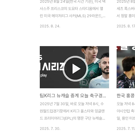
2025년 8월 24일(한국 시간 기준), 미국 텍
2025년 8
사스주 프리스코의 도요타 스타디움에서 열
세츠 폭스버
린 미국 메이저리그 사커(MLS) 29라운드,
서 정말 흥
LAFC와 FC 댈러스의 경기에서 드디어 축구
로 LAFC(
2025. 8. 24.
2025. 8. 17
팬들이 기다려온 장면이 펼쳐졌습니다. 바로
랜드 레볼루
손흥민 선수의 데뷔골이 터진 순간이었습니
요, 이 날은
다.이날 경기는 손흥민 선수의 MLS 진출 이
있었죠. 왜냐
후 3번째 공식 경기였으며, 그는 전반 6분,
첫 선발 경
환상적인 프리킥 한 방으로 미국 무대 첫 골
교체로 데뷔
을 기록하며 기량을 증명했습니다. 🎯 전반 6
임 출전, 그
분, 손흥민의 오른발 프리킥이 골망을 흔들다
까지. 말 그
경기 시작과 동시에 LAFC는 빠른 템포의 압
경기를 보셨
박과 전진 패스로 분위기를 끌어올렸고, 전반
시간 가는 
팀K리그 뉴캐슬 중계 오늘 축구경기 ✅
6분, 부앙가 선수가 프리킥을 얻어낸 장면에
넘치는 경기
서 키커로 나선 이는 다름 아닌 손흥민 선수
드시 하이라
2025년 7월 30일, 바로 오늘 저녁 8시, 수
오늘 저녁 8
였습니다. 페널티 박스 왼쪽, 약 25m 지점
다시 보시길 
원월드컵경기장에서 K리그 올스타와 잉글랜
아시안컵 축구
에..
..
드 프리미어리그(EPL)의 명문 구단 뉴캐슬
일, 용인 
유나이티드가 맞붙습니다. 이번 경기는 친선
축구 경기는
2025. 7. 30.
2025. 7. 11
전을 넘어 국내 리그를 대표하는 선수들과 세
본 사람도 