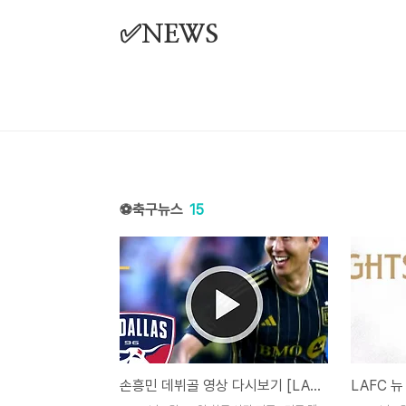
본문 바로가기
✅NEWS
⚽축구뉴스
15
손흥민 데뷔골 영상 다시보기 [LAFC 댈러스 하이라이트] ✅