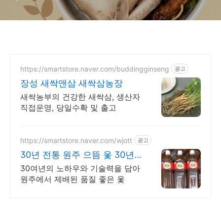
https://smartstore.naver.com/buddingginseng
광고
장성 새싹앤삼 새싹삼농장
새싹농부의 건강한 새싹삼, 생산자
직접운영, 당일수확 및 출고
https://smartstore.naver.com/wjott
광고
30년 전통 원주 으뜸 옻 30년
전통 원주으뜸옻
30여년의 노하우와 기술력을 담아
원주에서 제배된 품질 좋은 옻