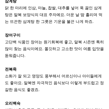
삼계탕
닭 한 마리에 인삼, 마늘, 찹쌀, 대추를 넣어 푹 끓인 삼계
탕은
말복 보양식의 대표 주자예요.
더운 날 땀 흘리며 먹
는 뜨끈한 삼계탕 한 그릇은 기운을 불끈 나게 하죠.
장어구이
고단백 식품인 장어는 원기회복에 좋고, 말복 시즌엔 특히
많이 찾는 음식이에요.
쫄깃하고 고소한 맛이 여름 입맛을
돋워줍니다.
전복죽
소화가 잘 되고 영양도 풍부해서 어르신이나 아이들에게
도 좋아요.
말복엔 자극적인 음식보다 이렇게 부드럽고 정
갈한 음식도 좋겠죠.
오리백숙