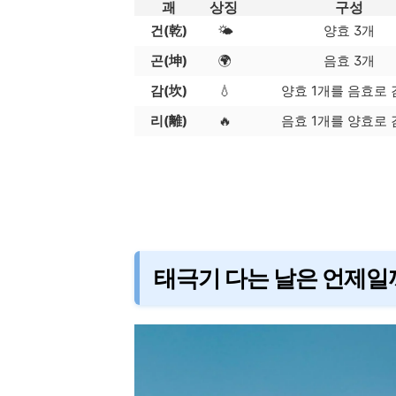
괘
상징
구성
건(乾)
🌤️
양효 3개
곤(坤)
🌍
음효 3개
감(坎)
💧
양효 1개를 음효로 
리(離)
🔥
음효 1개를 양효로 
태극기 다는 날은 언제일