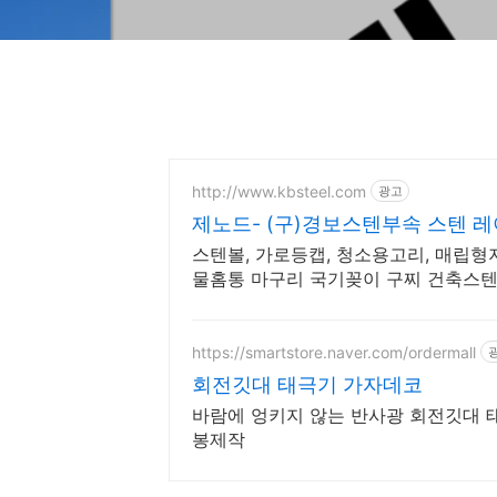
http://www.kbsteel.com
광고
제노드- (구)경보스텐부속 스텐 
스텐볼, 가로등캡, 청소용고리, 매립형지
물홈통 마구리 국기꽂이 구찌 건축스텐
상담견적
https://smartstore.naver.com/ordermall
회전깃대 태극기 가자데코
바람에 엉키지 않는 반사광 회전깃대 태극기,가정용 게양용 차량용, 깃대 깃
봉제작