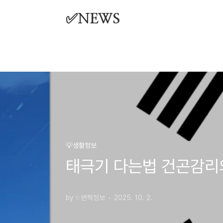
본문 바로가기
✅NEWS
💡생활정보
태극기 다는법 건곤감리의
by ✨반짝정보
2025. 10. 2.