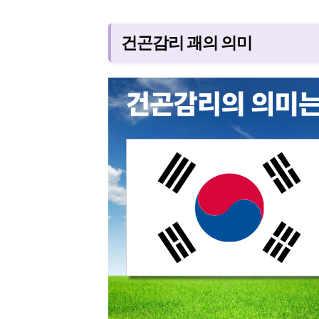
건곤감리 괘의 의미