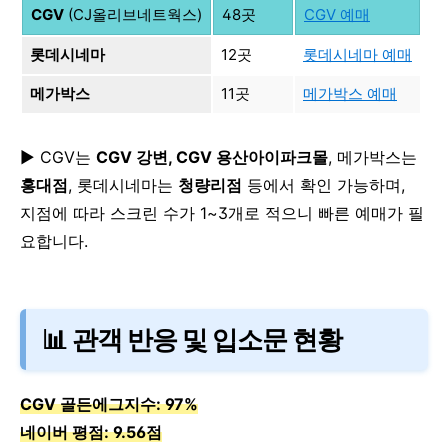
CGV
(CJ올리브네트웍스)
48곳
CGV 예매
롯데시네마
12곳
롯데시네마 예매
메가박스
11곳
메가박스 예매
▶ CGV는
CGV 강변, CGV 용산아이파크몰
, 메가박스는
홍대점
, 롯데시네마는
청량리점
등에서 확인 가능하며,
지점에 따라 스크린 수가 1~3개로 적으니 빠른 예매가 필
요합니다.
📊 관객 반응 및 입소문 현황
CGV 골든에그지수: 97%
네이버 평점: 9.56점