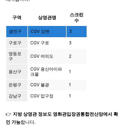
스크린
구역
상영관명
수
광진구
CGV 강변
3
구로구
CGV 구로
3
영등포
CGV 여의도
2
구
CGV 용산아이파
용산구
1
크몰
은평구
CGV 불광
1
강남구
CGV 압구정
1
👉
지방 상영관 정보도 영화관입장권통합전산망에서 확
인 가능
합니다.