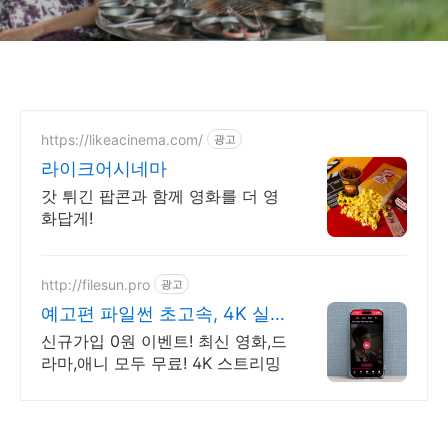
https://likeacinema.com/
광고
라이크어시네마
갓 튀긴 팝콘과 함께 영화를 더 영
화답게!
http://filesun.pro
광고
예고편 파일썬 초고속, 4K 실
시간 보기!
신규가입 0원 이벤트! 최신 영화,드
라마,애니 모두 무료! 4K 스트리밍