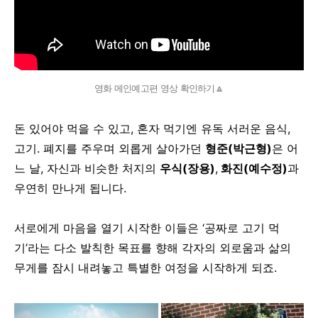
영화 메인예고편 영상 확인하기🔼
돈 있어야 먹을 수 있고,
혼자 먹기엔 유독 서러운 음식,
고기.
폐지를 주우며 외롭게 살아가던
형준(박근형)
은
어
느 날, 자신과 비슷한 처지의
우식(장용)
,
화진(예수정)
과
우연히 만나게 됩니다.
서로에게 마음을 열기 시작한 이들은
‘공짜로 고기 먹
기’라는 다소 발칙한 목표를 향해
각자의 외로움과 삶의
무게를 잠시 내려놓고 특별한 여정을 시작하게 되죠.