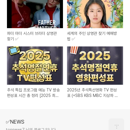
파더 마더 시스터 브라더 상영관
세계의 주인 상영관 찾기 예매방
찾기 ✅
법 ✅
추석 특집 프로그램 예능 TV 방송
2025년 추석특선영화 TV 편성
편성표 시간 총 정리 [2025 최
표 (+SBS KBS MBC 지상파 케
신]
이블 방송)
✅NEWS
topnews7 님의 블로그 입니다.