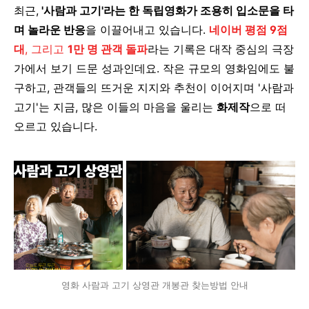
최근,
'사람과 고기'라는 한 독립영화가 조용히 입소문을 타
며 놀라운 반응
을 이끌어내고 있습니다.
네이버 평점 9점
대
, 그리고
1만 명 관객 돌파
라는 기록은
대작 중심의 극장
가에서 보기 드문 성과인데요.
작은 규모의 영화임에도 불
구하고, 관객들의 뜨거운 지지와 추천이 이어지며
'사람과
고기'는 지금, 많은 이들의 마음을 울리는
화제작
으로 떠
오르고 있습니다.
영화 사람과 고기 상영관 개봉관 찾는방법 안내