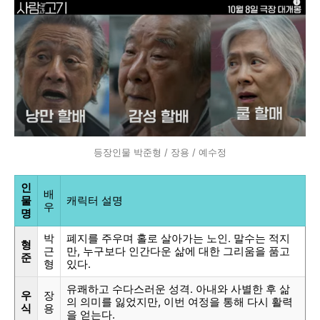
등장인물 박준형 / 장용 / 예수정
인
배
물
캐릭터 설명
우
명
박
폐지를 주우며 홀로 살아가는 노인. 말수는 적지
형
근
만, 누구보다 인간다운 삶에 대한 그리움을 품고
준
형
있다.
유쾌하고 수다스러운 성격. 아내와 사별한 후 삶
우
장
의 의미를 잃었지만, 이번 여정을 통해 다시 활력
식
용
을 얻는다.