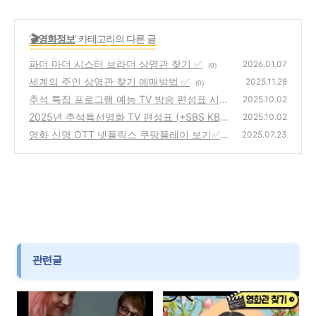
'
🎬영화정보
' 카테고리의 다른 글
파더 마더 시스터 브라더 상영관 찾기 ✅
2026.01.07
(0)
세계의 주인 상영관 찾기 예매방법 ✅
2025.11.28
(0)
추석 특집 프로그램 예능 TV 방송 편성표 시간
2025.10.02
총 정리 [2025 최신]
2025년 추석특선영화 TV 편성표 (+SBS KBS
(0)
2025.10.02
MBC 지상파 케이블 방송)
영화 신명 OTT 넷플릭스 쿠팡플레이 보기✅
(1)
2025.07.23
(7)
관련글