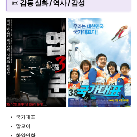
📜
감동 실화 / 역사 / 감성
국가대표
말모이
화양연화