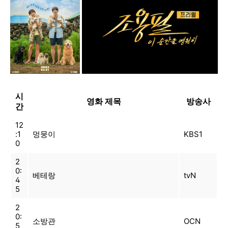
시
영화 제목
방송사
간
12
:1
멍뭉이
KBS1
0
2
0:
베테랑
tvN
4
5
2
0:
소방관
OCN
5