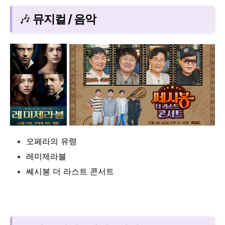
🎶
뮤지컬 / 음악
오페라의 유령
레미제라블
쎄시봉 더 라스트 콘서트