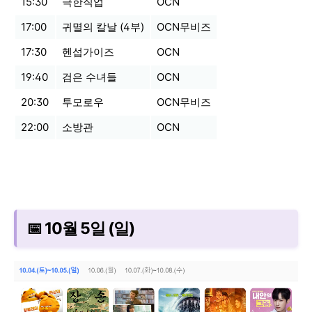
15:30
극한직업
OCN
17:00
귀멸의 칼날 (4부)
OCN무비즈
17:30
헨섭가이즈
OCN
19:40
검은 수녀들
OCN
20:30
투모로우
OCN무비즈
22:00
소방관
OCN
📅 10월 5일 (일)