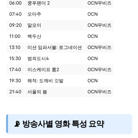
06:00
쿵푸팬더 2
OCN무비즈
07:40
오마주
OCN
09:20
말모이
OCN무비즈
11:00
백두산
OCN
13:10
미션 임파서블: 로그네이션
OCN무비즈
15:30
범죄도시4
OCN
17:40
이스케이프 룸2
OCN무비즈
19:30
해적: 도깨비 깃발
OCN
21:40
서울의 봄
OCN무비즈
📡 방송사별 영화 특성 요약