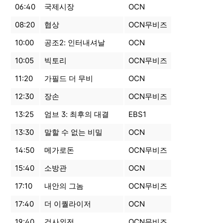
06:40
국제시장
OCN
08:20
협상
OCN무비즈
10:00
공조2: 인터내셔날
OCN
10:05
빅토리
OCN무비즈
11:20
가필드 더 무비
OCN
12:30
장손
OCN무비즈
13:25
엄브 3: 최후의 대결
EBS1
13:30
말할 수 없는 비밀
OCN
14:50
메가로돈
OCN무비즈
15:40
소방관
OCN
17:10
내안의 그놈
OCN무비즈
17:40
더 이퀄라이저
OCN
19:40
검사외전
OCN무비즈