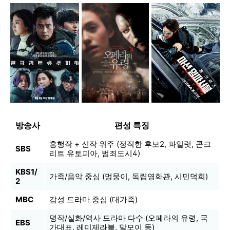
방송사
편성 특징
흥행작 + 신작 위주 (정직한 후보2, 파일럿, 콘크
SBS
리트 유토피아, 범죄도시4)
KBS1/
가족/음악 중심 (멍뭉이, 독립영화관, 시민덕희)
2
MBC
감성 드라마 중심 (대가족)
명작/실화/역사 드라마 다수 (오페라의 유령, 국
EBS
가대표, 레미제라블, 말모이 등)