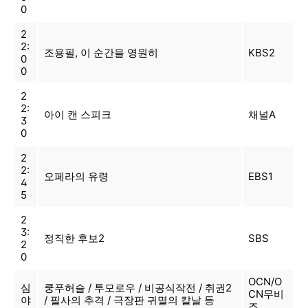
0
2
2:
조용필, 이 순간을 영원히
KBS2
0
0
2
2:
아이 캔 스피크
채널A
3
0
2
2:
오페라의 유령
EBS1
4
5
2
3:
정직한 후보2
SBS
2
0
OCN/O
심
쿵푸허슬 / 투모로우 / 비공식작전 / 취권2
CN무비
야
/ 필사의 추격 / 극장판 귀멸의 칼날 등
즈