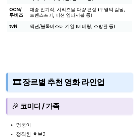
OCN/
대중 인기작, 시리즈물 다량 편성 (귀멸의 칼날,
무비즈
트랜스포머, 미션 임파서블 등)
tvN
액션/블록버스터 계열 (베테랑, 소방관 등)
🎞️ 장르별 추천 영화 라인업
🎉
코미디 / 가족
멍뭉이
정직한 후보2