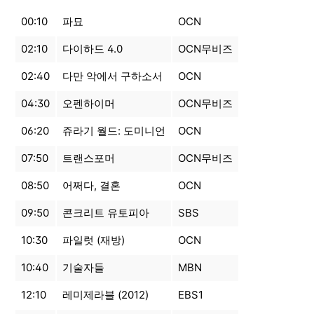
00:10
파묘
OCN
02:10
다이하드 4.0
OCN무비즈
02:40
다만 악에서 구하소서
OCN
04:30
오펜하이머
OCN무비즈
06:20
쥬라기 월드: 도미니언
OCN
07:50
트랜스포머
OCN무비즈
08:50
어쩌다, 결혼
OCN
09:50
콘크리트 유토피아
SBS
10:30
파일럿 (재방)
OCN
10:40
기술자들
MBN
12:10
레미제라블 (2012)
EBS1