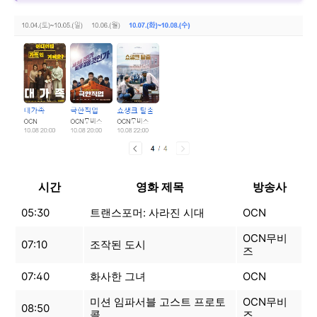
시간
영화 제목
방송사
05:30
트랜스포머: 사라진 시대
OCN
OCN무비
07:10
조작된 도시
즈
07:40
화사한 그녀
OCN
미션 임파서블 고스트 프로토
OCN무비
08:50
콜
즈