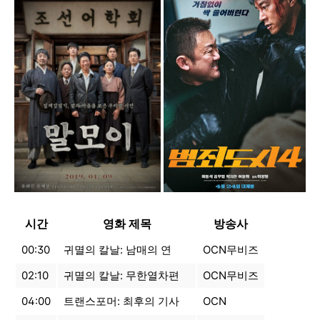
시간
영화 제목
방송사
00:30
귀멸의 칼날: 남매의 연
OCN무비즈
02:10
귀멸의 칼날: 무한열차편
OCN무비즈
04:00
트랜스포머: 최후의 기사
OCN