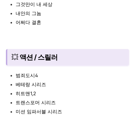
그것만이 내 세상
내안의 그놈
어쩌다 결혼
💥
액션 / 스릴러
범죄도시4
베테랑 시리즈
히트맨1,2
트랜스포머 시리즈
미션 임파서블 시리즈