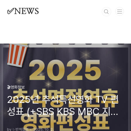
본문 바로가기
✅NEWS
🎬영화정보
2025년 추석특선영화 TV 편
성표 (+SBS KBS MBC 지상
파 케이블 방송)
by ✨반짝정보
2025. 10. 2.