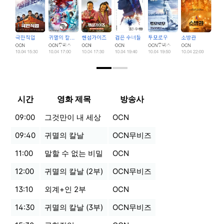
시간
영화 제목
방송사
09:00
그것만이 내 세상
OCN
09:40
귀멸의 칼날
OCN무비즈
11:00
말할 수 없는 비밀
OCN
12:00
귀멸의 칼날 (2부)
OCN무비즈
13:10
외계+인 2부
OCN
14:30
귀멸의 칼날 (3부)
OCN무비즈