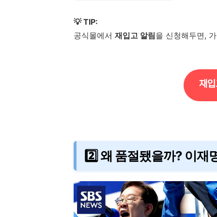
💡 TIP:
공식몰에서
재입고 알림
을 신청해두면, 가
재입
2️⃣ 왜 품절됐을까? 이재