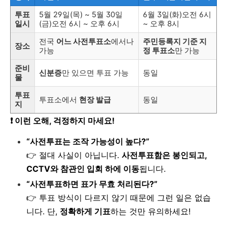
투표
5월 29일(목) ~ 5월 30일
6월 3일(화)오전 6시
일시
(금)오전 6시 ~ 오후 6시
~ 오후 8시
전국
어느 사전투표소
에서나
주민등록지 기준 지
장소
가능
정 투표소
만 가능
준비
신분증
만 있으면 투표 가능
동일
물
투표
투표소에서
현장 발급
동일
지
❗ 이런 오해, 걱정하지 마세요!
“사전투표는 조작 가능성이 높다?”
👉 절대 사실이 아닙니다.
사전투표함은 봉인되고,
CCTV와 참관인 입회 하에 이동
됩니다.
“사전투표하면 표가 무효 처리된다?”
👉 투표 방식이 다르지 않기 때문에 그런 일은 없습
니다. 단,
정확하게 기표
하는 것만 유의하세요!