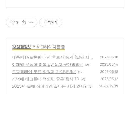
3
구독하기
'
💡생활정보
' 카테고리의 다른 글
대통령TV토론회 대선 후보자 중계 [날짜 시간
2025.05.18
일정 언제]
이재명 운동화 리복 gy1522 구매방법✅
(2)
2025.05.14
(2)
쿠팡플레이 무료 회원제 가입방법✅
2025.05.12
(3)
저녁에 배고플때 먹으면 좋은 음식 10
2025.05.12
(0)
2025년 올해 장마기간 끝나는 시기 언제?
2025.05.09
(2)