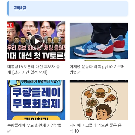
관련글
대통령TV토론회 대선 후보자 중
이재명 운동화 리복 gy1522 구매
계 [날짜 시간 일정 언제]
방법✅
쿠팡플레이 무료 회원제 가입방법
저녁에 배고플때 먹으면 좋은 음
✅
식 10