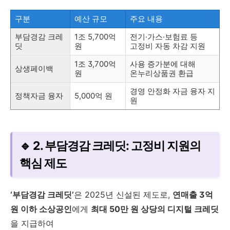
구분
예산 규모
주요 내용
부담경감 크레
1조 5,700억
전기·가스·보험료 등
딧
원
고정비 자동 차감 지원
1조 3,700억
사용 증가분에 대해
상생페이백
원
온누리상품권 환급
경영 안정화 자금 융자 지
정책자금 융자
5,000억 원
원
🔹 2. 부담경감 크레딧: 고정비 지원의
핵심 제도
‘부담경감 크레딧’
은 2025년 신설된 제도로,
연매출 3억
원 이하 소상공인
에게
최대 50만 원 상당의 디지털 크레딧
을 지급하여