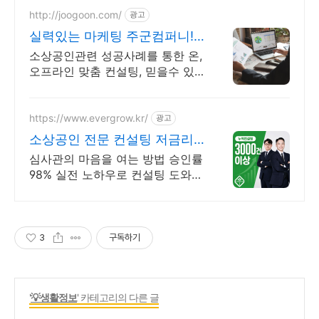
http://joogoon.com/
광고
실력있는 마케팅 주군컴퍼니!
광고 성과는 톡톡히!
소상공인관련 성공사례를 통한 온,
오프라인 맞춤 컨설팅, 믿을수 있
는 공식대행사
https://www.evergrow.kr/
광고
소상공인 전문 컨설팅 저금리
정책자금 지금 신청
심사관의 마음을 여는 방법 승인률
98% 실전 노하우로 컨설팅 도와드
립니다 승인율 97.8%, 정책자금 전
화 한 통으로 확인 가능합니다 !
3
구독하기
'
💡생활정보
' 카테고리의 다른 글