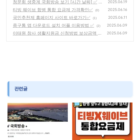
청문회 생중계 국회방송 보기 [시간 날짜] ✅
2025.06.19
티빙 웨이브 합병 통합 요금제 가격확인✅
(7)
2025.06.16
(0)
국민추천제 홈페이지 사이트 바로가기✅
2025.06.11
(1)
중구통 앱 다운로드 설치 어플 이용방법 ✅
2025.06.09
(2)
이태원 참사 생활지원금 신청방법 보상금액 ✅
2025.06.09
(3)
관련글