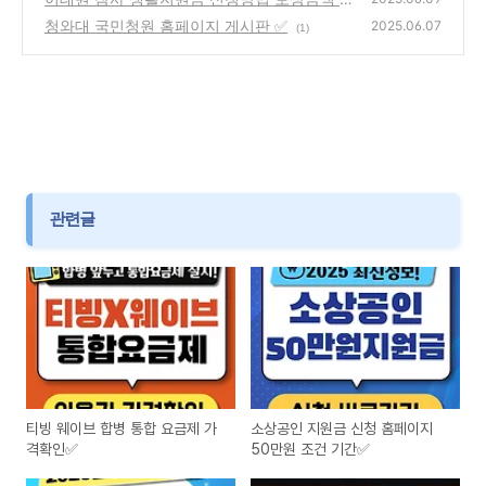
청와대 국민청원 홈페이지 게시판 ✅
(3)
2025.06.07
(1)
관련글
티빙 웨이브 합병 통합 요금제 가
소상공인 지원금 신청 홈페이지
격확인✅
50만원 조건 기간✅