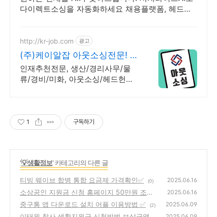
다이렉트소싱을 자동화하세요 채용플랫폼, 헤드헌
터 없이 직접 인재를 찾아보세요
http://kr-job.com
광고
(주)케이알잡 아웃소싱전문! 인
력파견/채용대행/헤드헌팅
인재추천전문, 생산/경리사무/물
류/경비/미화, 아웃소싱/헤드헌팅/
인력파견 경험과 노하우를 겸비한
인력관리 전문 서비스, 고객 맞춤
형 관리, 견적문의 환영!
1
구독하기
'
💡생활정보
' 카테고리의 다른 글
티빙 웨이브 합병 통합 요금제 가격확인✅
2025.06.16
(0)
소상공인 지원금 신청 홈페이지 50만원 조건
2025.06.16
기간✅
중구통 앱 다운로드 설치 어플 이용방법 ✅
(1)
2025.06.09
(2)
이태원 참사 생활지원금 신청방법 보상금액 ✅
2025.06.09