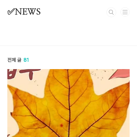
본문 바로가기
✅NEWS
전체 글
81