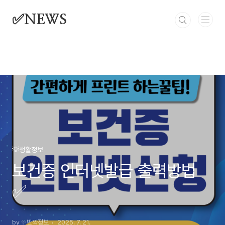
본문 바로가기
✅NEWS
💡생활정보
보건증 인터넷발급 출력방법
✅
by ✨반짝정보
2025. 7. 21.