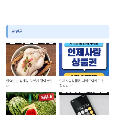
관련글
압력밥솥 삼계탕 맛있게 끓이는법
인제사랑상품권 채워드림카드 신
✅
청방법 ✅