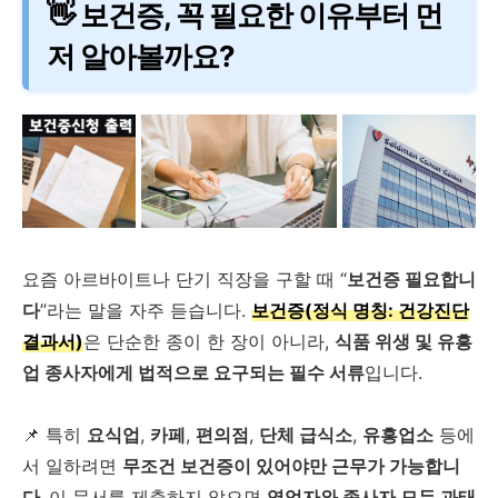
👋 보건증, 꼭 필요한 이유부터 먼
저 알아볼까요?
요즘 아르바이트나 단기 직장을 구할 때 “
보건증 필요합니
다
”라는 말을 자주 듣습니다.
보건증(정식 명칭: 건강진단
결과서)
은 단순한 종이 한 장이 아니라,
식품 위생 및 유흥
업 종사자에게 법적으로 요구되는 필수 서류
입니다.
📌 특히
요식업
,
카페
,
편의점
,
단체 급식소
,
유흥업소
등에
서 일하려면
무조건 보건증이 있어야만 근무가 가능합니
다.
이 문서를 제출하지 않으면
영업자와 종사자 모두 과태