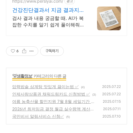
https://www.perslyai.com/
광고
건강진단결과서 지금 결과지
해석하기
검사 결과 내용 궁금할 때. AI가 복
잡한 수치를 알기 쉽게 풀이해줘
요!
6
구독하기
'
💡생활정보
' 카테고리의 다른 글
압력밥솥 삼계탕 맛있게 끓이는법 ✅
2025.07.22
(4)
인제사랑상품권 채워드림카드 신청방법 ✅
2025.07.22
(3)
여름 농축산물 할인지원 7월 8월 세일기간 ✅
2025.07.15
2026년 최저임금 결정 월급 실수령액 계산기
(6)
2025.07.11
✅
국민비서 알림서비스 신청✅
(1)
2025.07.10
(5)