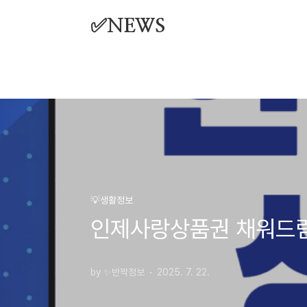
본문 바로가기
✅NEWS
💡생활정보
인제사랑상품권 채워드림
by ✨반짝정보
2025. 7. 22.