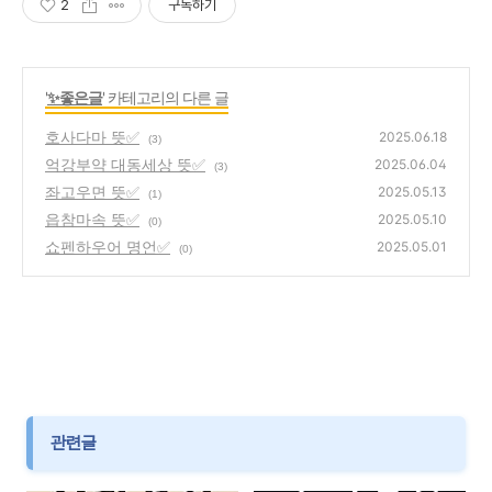
2
구독하기
'
✨좋은글
' 카테고리의 다른 글
호사다마 뜻✅
2025.06.18
(3)
억강부약 대동세상 뜻✅
2025.06.04
(3)
좌고우면 뜻✅
2025.05.13
(1)
읍참마속 뜻✅
2025.05.10
(0)
쇼펜하우어 명언✅
2025.05.01
(0)
관련글