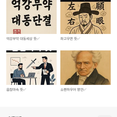
억강부약 대동세상 뜻✅
좌고우면 뜻✅
읍참마속 뜻✅
쇼펜하우어 명언✅