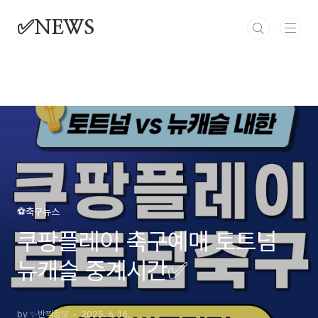
본문 바로가기
✅NEWS
⚽축구뉴스
쿠팡플레이 축구예매 토트넘
뉴캐슬 중계시간✅
by ✨반짝정보
2025. 6. 16.