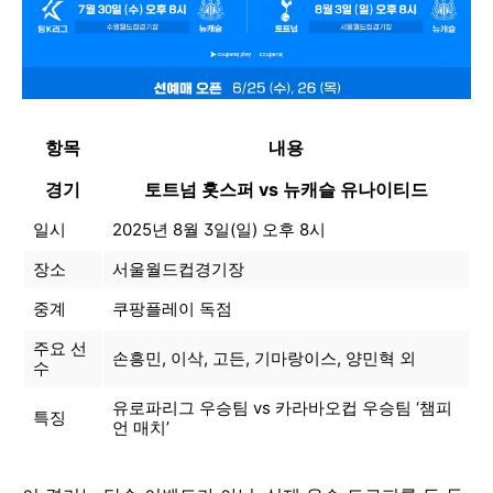
항목
내용
경기
토트넘 홋스퍼 vs 뉴캐슬 유나이티드
일시
2025년 8월 3일(일) 오후 8시
장소
서울월드컵경기장
중계
쿠팡플레이 독점
주요 선
손흥민, 이삭, 고든, 기마랑이스, 양민혁 외
수
유로파리그 우승팀 vs 카라바오컵 우승팀 ‘챔피
특징
언 매치’