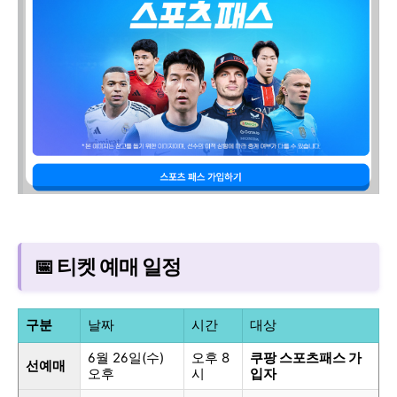
📅 티켓 예매 일정
구분
날짜
시간
대상
6월 26일(수)
오후 8
쿠팡 스포츠패스 가
선예매
오후
시
입자