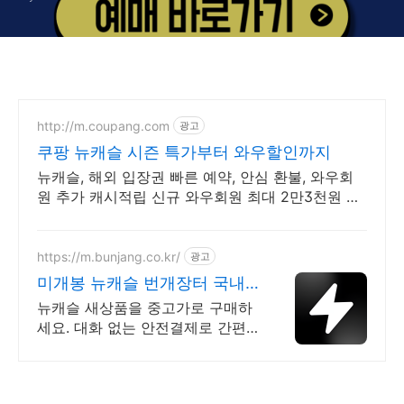
http://m.coupang.com
광고
쿠팡 뉴캐슬 시즌 특가부터 와우할인까지
뉴캐슬, 해외 입장권 빠른 예약, 안심 환불, 와우회
원 추가 캐시적립 신규 와우회원 최대 2만3천원 쿠
폰팩+5% 추가적립 혜택! 여행도 이제 쿠팡에서!
https://m.bunjang.co.kr/
광고
미개봉 뉴캐슬 번개장터 국내
최대 브랜드 중고거래
뉴캐슬 새상품을 중고가로 구매하
세요. 대화 없는 안전결제로 간편
하게! 전국 각지에서 올라오는 전
국구 최다 상품 매일 10만 개 이상
의 신규 상품 업로드