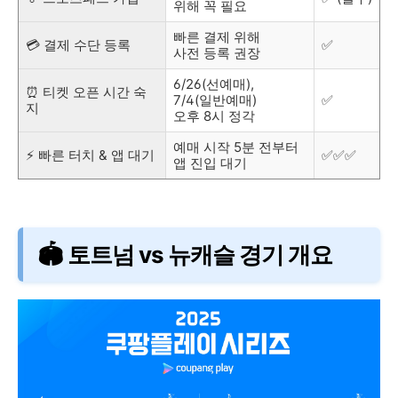
위해 꼭 필요
빠른 결제 위해
💳 결제 수단 등록
✅
사전 등록 권장
6/26(선예매),
⏰ 티켓 오픈 시간 숙
7/4(일반예매)
✅
지
오후 8시 정각
예매 시작 5분 전부터
⚡ 빠른 터치 & 앱 대기
✅✅✅
앱 진입 대기
🏟️ 토트넘 vs 뉴캐슬 경기 개요